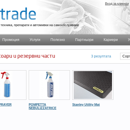
Вход за клиенти
техника, препарати и автомивки на самообслужване
Промоция
Услуги
Полезно
Партньори
Кариери
У
соари и резервни части
3 резултата
PRAYER
POMPETTA
Stanley Utility Mat
NEBULIZZATRICE