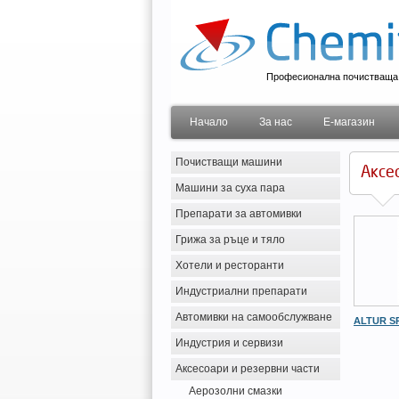
Професионална почистваща 
Начало
За нас
Е-магазин
Почистващи машини
Аксе
Машини за суха пара
Препарати за автомивки
Грижа за ръце и тяло
Хотели и ресторанти
Индустриални препарати
Автомивки на самообслужване
ALTUR S
Индустрия и сервизи
Аксесоари и резервни части
Аерозолни смазки