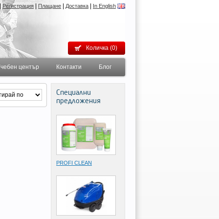
|
|
|
|
Регистрация
Плащане
Доставка
In English
Количка (0)
чебен център
Контакти
Блог
Специални
предложения
PROFI CLEAN