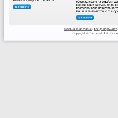
неговите нужди и потребности.
обезмасляване на детайли, ае
смазки, каши за ръце, течни с
виж повече
професионална почистваща те
машини за почистване със сух
виж повече
Условия за ползване
/
Как да поръчам?
Copyright © Chemitrade Ltd.. Вси