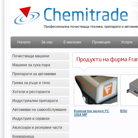
Професионална почистваща техника, препарати и автомив
Начало
За нас
Е-магазин
Промоция
Услуги
Почистващи машини
Продукти на фирма Fra
Машини за суха пара
Препарати за автомивки
Грижа за ръце и тяло
Хотели и ресторанти
Индустриални препарати
Автомивки на самообслужване
Компактен модул FC
BSU
1024 MP
Индустрия и сервизи
Аксесоари и резервни части
Книжарница