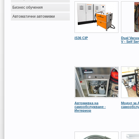
Бизнес обучения
Автоматични автомивки
iS36 CIP
Dual Vacuu
V - Self Se
Автомивка на
Модул за 
самообслужване -
самообсл
Интериор