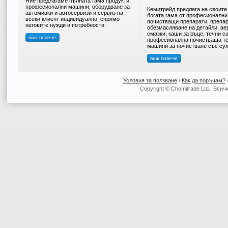
Ние предлагаме пълната гама продукти,
професионални машини, оборудване за
Кемитрейд предлага на своите
автомивки и автосервизи и сервиз на
богата гама от професионални
всеки клиент индивидуално, спрямо
почистващи препарати, препар
неговите нужди и потребности.
обезмасляване на детайли, ае
смазки, каши за ръце, течни с
виж повече
професионална почистваща те
машини за почистване със сух
виж повече
Условия за ползване
/
Как да поръчам?
Copyright © Chemitrade Ltd.. Вси