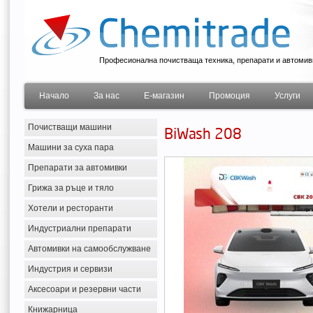
Професионална почистваща техника, препарати и автомив
Начало
За нас
Е-магазин
Промоция
Услуги
Почистващи машини
BiWash 208
Машини за суха пара
Препарати за автомивки
Грижа за ръце и тяло
Хотели и ресторанти
Индустриални препарати
Автомивки на самообслужване
Индустрия и сервизи
Аксесоари и резервни части
Книжарница