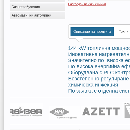
Разгледай всички снимки
Бизнес обучения
Автоматични автомивки
Описание на продукта
Техни
144 kW топлинна мощнос
Иновативна нагревателн
Значително по- висока е
По-висока енергийна ефе
Оборудвана с PLC контр
Безстепенно регулиране н
химическа инжекция
По заявка с отделна сис