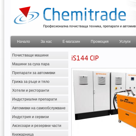
Професионална почистваща техника, препарати и автомив
Начало
За нас
Е-магазин
Промоция
Услуги
Почистващи машини
iS144 CIP
Машини за суха пара
Препарати за автомивки
Грижа за ръце и тяло
Хотели и ресторанти
Индустриални препарати
Автомивки на самообслужване
Индустрия и сервизи
Аксесоари и резервни части
Книжарница