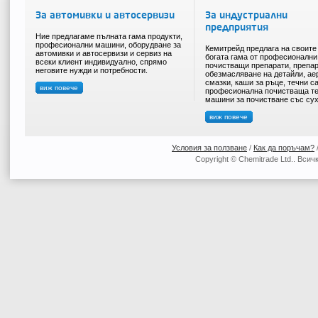
За автомивки и автосервизи
За индустриални
предприятия
Ние предлагаме пълната гама продукти,
професионални машини, оборудване за
Кемитрейд предлага на своите
автомивки и автосервизи и сервиз на
богата гама от професионални
всеки клиент индивидуално, спрямо
почистващи препарати, препар
неговите нужди и потребности.
обезмасляване на детайли, ае
смазки, каши за ръце, течни с
виж повече
професионална почистваща те
машини за почистване със сух
виж повече
Условия за ползване
/
Как да поръчам?
Copyright © Chemitrade Ltd.. Вси