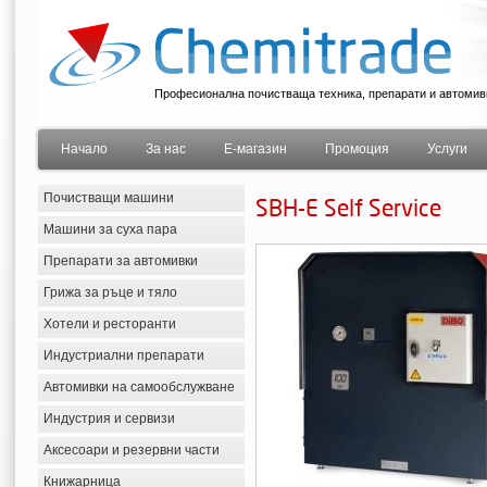
Професионална почистваща техника, препарати и автомив
Начало
За нас
Е-магазин
Промоция
Услуги
Почистващи машини
SBH-E Self Service
Машини за суха пара
Препарати за автомивки
Грижа за ръце и тяло
Хотели и ресторанти
Индустриални препарати
Автомивки на самообслужване
Индустрия и сервизи
Аксесоари и резервни части
Книжарница