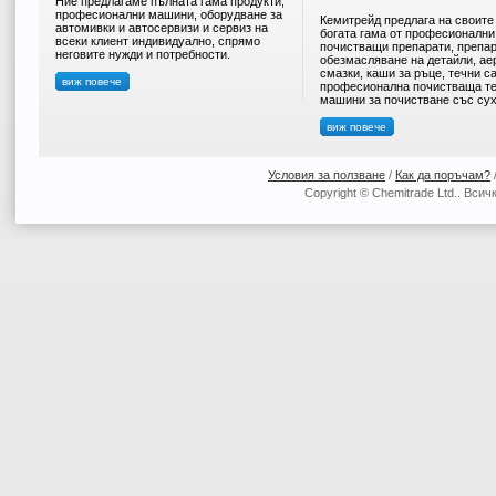
Ние предлагаме пълната гама продукти,
професионални машини, оборудване за
Кемитрейд предлага на своите
автомивки и автосервизи и сервиз на
богата гама от професионални
всеки клиент индивидуално, спрямо
почистващи препарати, препар
неговите нужди и потребности.
обезмасляване на детайли, ае
смазки, каши за ръце, течни с
виж повече
професионална почистваща те
машини за почистване със сух
виж повече
Условия за ползване
/
Как да поръчам?
Copyright © Chemitrade Ltd.. Вси