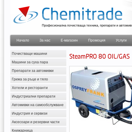
Професионална почистваща техника, препарати и автомив
Начало
За нас
Е-магазин
Промоция
Услуги
Почистващи машини
SteamPRO 80 OIL/GAS
Машини за суха пара
Препарати за автомивки
Грижа за ръце и тяло
Хотели и ресторанти
Индустриални препарати
Автомивки на самообслужване
Индустрия и сервизи
Аксесоари и резервни части
Книжарница