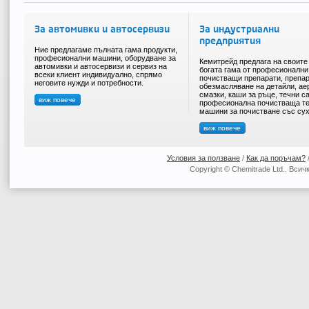
За автомивки и автосервизи
За индустриални
предприятия
Ние предлагаме пълната гама продукти,
професионални машини, оборудване за
Кемитрейд предлага на своите
автомивки и автосервизи и сервиз на
богата гама от професионални
всеки клиент индивидуално, спрямо
почистващи препарати, препар
неговите нужди и потребности.
обезмасляване на детайли, ае
смазки, каши за ръце, течни с
виж повече
професионална почистваща те
машини за почистване със сух
виж повече
Условия за ползване
/
Как да поръчам?
Copyright © Chemitrade Ltd.. Вси