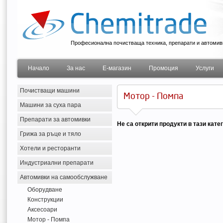
Професионална почистваща техника, препарати и автомив
Начало
За нас
Е-магазин
Промоция
Услуги
Почистващи машини
Мотор - Помпа
Машини за суха пара
Препарати за автомивки
Не са открити продукти в тази кате
Грижа за ръце и тяло
Хотели и ресторанти
Индустриални препарати
Автомивки на самообслужване
Оборудване
Конструкции
Аксесоари
Мотор - Помпа