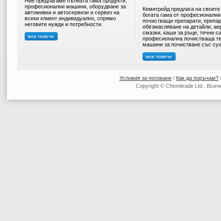
Ние предлагаме пълната гама продукти,
професионални машини, оборудване за
Кемитрейд предлага на своите
автомивки и автосервизи и сервиз на
богата гама от професионални
всеки клиент индивидуално, спрямо
почистващи препарати, препар
неговите нужди и потребности.
обезмасляване на детайли, ае
смазки, каши за ръце, течни с
виж повече
професионална почистваща те
машини за почистване със сух
виж повече
Условия за ползване
/
Как да поръчам?
Copyright © Chemitrade Ltd.. Вси