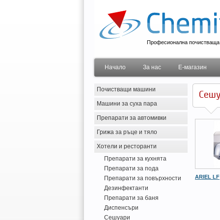
Професионална почистваща 
Начало
За нас
Е-магазин
Почистващи машини
Сешу
Машини за суха пара
Препарати за автомивки
Грижа за ръце и тяло
Хотели и ресторанти
Препарати за кухнята
Препарати за пода
ARIEL LF
Препарати за повърхности
Дезинфектанти
Препарати за баня
Диспенсъри
Сешуари