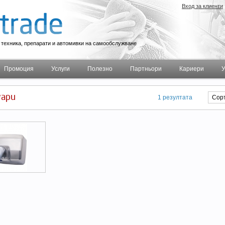
Вход за клиенти
техника, препарати и автомивки на самообслужване
Промоция
Услуги
Полезно
Партньори
Кариери
У
ари
1 резултата