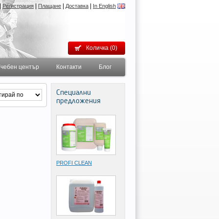
|
|
|
|
Регистрация
Плащане
Доставка
In English
Количка (0)
чебен център
Контакти
Блог
Специални
предложения
PROFI CLEAN