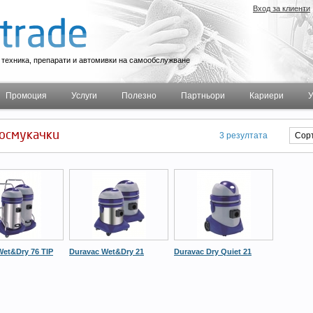
Вход за клиенти
техника, препарати и автомивки на самообслужване
Промоция
Услуги
Полезно
Партньори
Кариери
У
осмукачки
3 резултата
Wet&Dry 76 TIP
Duravac Wet&Dry 21
Duravac Dry Quiet 21