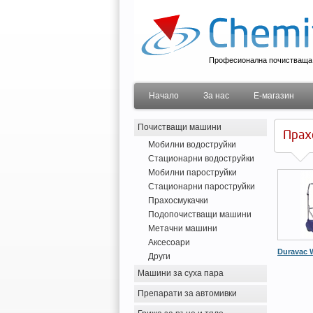
Професионална почистваща 
Начало
За нас
Е-магазин
Почистващи машини
Прах
Мобилни водоструйки
Стационарни водоструйки
Мобилни пароструйки
Стационарни пароструйки
Прахосмукачки
Подопочистващи машини
Метачни машини
Аксесоари
Duravac 
Други
Машини за суха пара
Препарати за автомивки