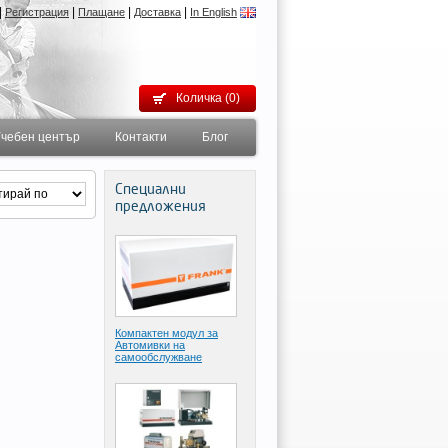
|
|
|
|
Регистрация
Плащане
Доставка
In English
Количка (0)
чебен център
Контакти
Блог
Специални
предложения
Компактен модул за
Автомивки на
самообслужване