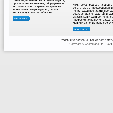
Ние предлагаме пълната гама продукти,
професионални машини, оборудване за
Кемитрейд предлага на своите
автомивки и автосервизи и сервиз на
богата гама от професионални
всеки клиент индивидуално, спрямо
почистващи препарати, препар
неговите нужди и потребности.
обезмасляване на детайли, ае
смазки, каши за ръце, течни с
виж повече
професионална почистваща те
машини за почистване със сух
виж повече
Условия за ползване
/
Как да поръчам?
Copyright © Chemitrade Ltd.. Вси