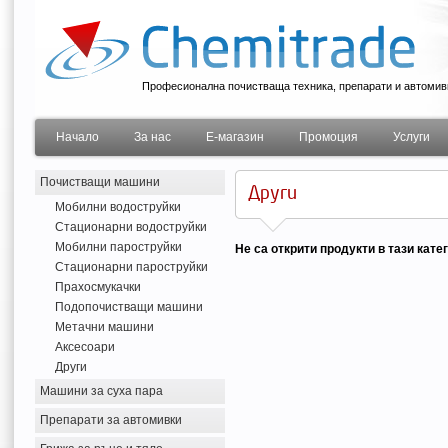
Професионална почистваща техника, препарати и автомив
Начало
За нас
Е-магазин
Промоция
Услуги
Почистващи машини
Други
Мобилни водоструйки
Стационарни водоструйки
Мобилни пароструйки
Не са открити продукти в тази кате
Стационарни пароструйки
Прахосмукачки
Подопочистващи машини
Метачни машини
Аксесоари
Други
Машини за суха пара
Препарати за автомивки