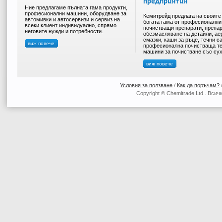
предприятия
Ние предлагаме пълната гама продукти,
професионални машини, оборудване за
Кемитрейд предлага на своите
автомивки и автосервизи и сервиз на
богата гама от професионални
всеки клиент индивидуално, спрямо
почистващи препарати, препар
неговите нужди и потребности.
обезмасляване на детайли, ае
смазки, каши за ръце, течни с
виж повече
професионална почистваща те
машини за почистване със сух
виж повече
Условия за ползване
/
Как да поръчам?
Copyright © Chemitrade Ltd.. Вси