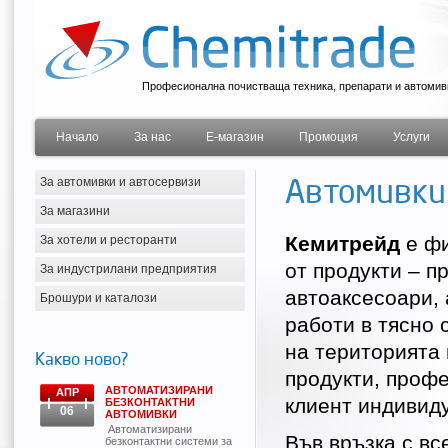
Професионална почистваща техника, препарати и автомив
Начало
За нас
Е-магазин
Промоция
Услуги
За автомивки и автосервизи
Автомивки
За магазини
Кемитрейд
е ф
За хотели и ресторанти
от продукти – 
За индустрилани предприятия
автоаксесоари,
Брошури и каталози
работи в тясно 
на територията 
Какво ново?
продукти, проф
АВТОМАТИЗИРАНИ
АПР
клиент индивиду
БЕЗКОНТАКТНИ
06
АВТОМИВКИ
Автоматизирани
Във връзка с вс
безконтактни системи за