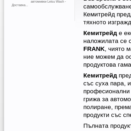
автомивки Leisu Wash -
самообслужване 
Доставка...
Кемитрейд пред
тяхното изгражд
Кемитрейд
е е
наложилата се 
FRANK
, чиято 
ние можем да о
продуктова гама
Кемитрейд
пре
със суха пара, 
професионални 
грижа за автом
полиране, према
продукти със с
Пълната продукт