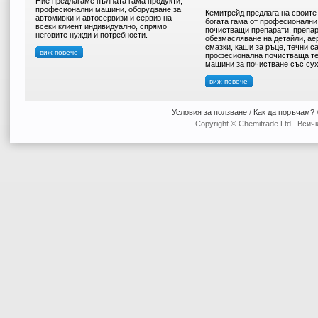
Ние предлагаме пълната гама продукти,
професионални машини, оборудване за
Кемитрейд предлага на своите
автомивки и автосервизи и сервиз на
богата гама от професионални
всеки клиент индивидуално, спрямо
почистващи препарати, препар
неговите нужди и потребности.
обезмасляване на детайли, ае
смазки, каши за ръце, течни с
виж повече
професионална почистваща те
машини за почистване със сух
виж повече
Условия за ползване
/
Как да поръчам?
Copyright © Chemitrade Ltd.. Вси