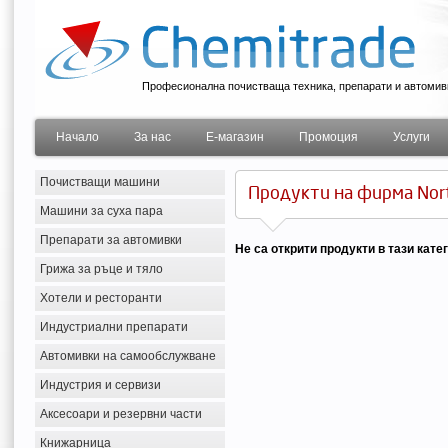
Професионална почистваща техника, препарати и автомив
Начало
За нас
Е-магазин
Промоция
Услуги
Почистващи машини
Продукти на фирма Nor
Машини за суха пара
Препарати за автомивки
Не са открити продукти в тази кате
Грижа за ръце и тяло
Хотели и ресторанти
Индустриални препарати
Автомивки на самообслужване
Индустрия и сервизи
Аксесоари и резервни части
Книжарница