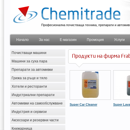
Професионална почистваща техника, препарати и автомив
Начало
За нас
Е-магазин
Промоция
Услуги
Почистващи машини
Продукти на фирма Fra
Машини за суха пара
Препарати за автомивки
Грижа за ръце и тяло
Хотели и ресторанти
Индустриални препарати
Автомивки на самообслужване
Super Car Cleaner
Super Lava
Индустрия и сервизи
Аксесоари и резервни части
Книжарница