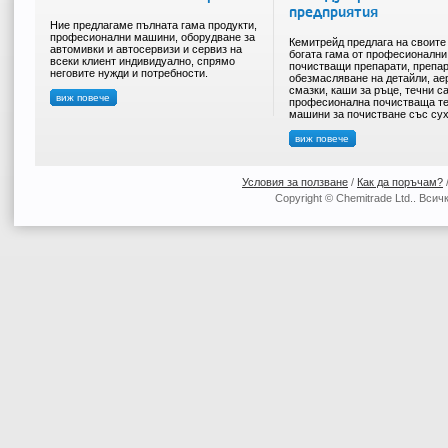
предприятия
Ние предлагаме пълната гама продукти,
професионални машини, оборудване за
Кемитрейд предлага на своите
автомивки и автосервизи и сервиз на
богата гама от професионални
всеки клиент индивидуално, спрямо
почистващи препарати, препар
неговите нужди и потребности.
обезмасляване на детайли, ае
смазки, каши за ръце, течни с
виж повече
професионална почистваща те
машини за почистване със сух
виж повече
Условия за ползване
/
Как да поръчам?
Copyright © Chemitrade Ltd.. Вси