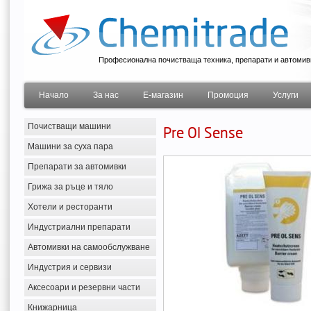
Професионална почистваща техника, препарати и автомив
Начало
За нас
Е-магазин
Промоция
Услуги
Почистващи машини
Pre Ol Sense
Машини за суха пара
Препарати за автомивки
Грижа за ръце и тяло
Хотели и ресторанти
Индустриални препарати
Автомивки на самообслужване
Индустрия и сервизи
Аксесоари и резервни части
Книжарница