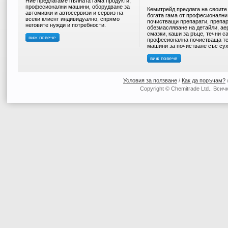
Ние предлагаме пълната гама продукти,
професионални машини, оборудване за
Кемитрейд предлага на своите
автомивки и автосервизи и сервиз на
богата гама от професионални
всеки клиент индивидуално, спрямо
почистващи препарати, препар
неговите нужди и потребности.
обезмасляване на детайли, ае
смазки, каши за ръце, течни с
виж повече
професионална почистваща те
машини за почистване със сух
виж повече
Условия за ползване
/
Как да поръчам?
Copyright © Chemitrade Ltd.. Вси