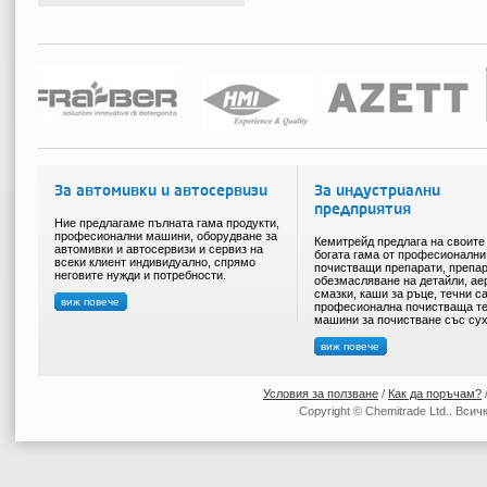
За автомивки и автосервизи
За индустриални
предприятия
Ние предлагаме пълната гама продукти,
професионални машини, оборудване за
Кемитрейд предлага на своите
автомивки и автосервизи и сервиз на
богата гама от професионални
всеки клиент индивидуално, спрямо
почистващи препарати, препар
неговите нужди и потребности.
обезмасляване на детайли, ае
смазки, каши за ръце, течни с
виж повече
професионална почистваща те
машини за почистване със сух
виж повече
Условия за ползване
/
Как да поръчам?
Copyright © Chemitrade Ltd.. Вси