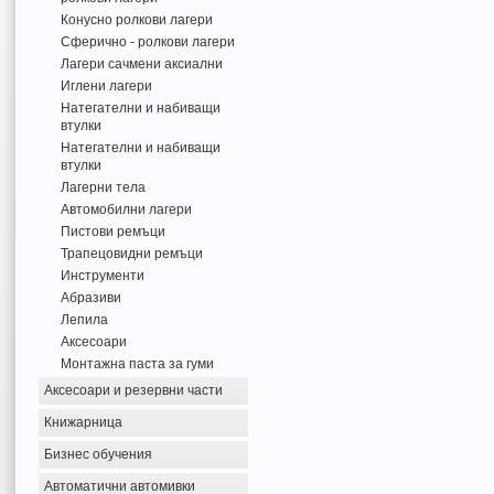
Конусно ролкови лагери
Сферично - ролкови лагери
Лагери сачмени аксиални
Иглени лагери
Натегателни и набиващи
втулки
Натегателни и набиващи
втулки
Лагерни тела
Автомобилни лагери
Пистови ремъци
Трапецовидни ремъци
Инструменти
Абразиви
Лепила
Аксесоари
Монтажна паста за гуми
Аксесоари и резервни части
Книжарница
Бизнес обучения
Автоматични автомивки