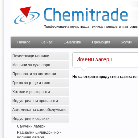
Професионална почистваща техника, препарати и автомив
Начало
За нас
Е-магазин
Промоция
Услуги
Почистващи машини
Иглени лагери
Машини за суха пара
Препарати за автомивки
Не са открити продукти в тази кате
Грижа за ръце и тяло
Хотели и ресторанти
Индустриални препарати
Автомивки на самообслужване
Индустрия и сервизи
Сачмени лагери
Радиални цилиндрично -
ролкови лагери